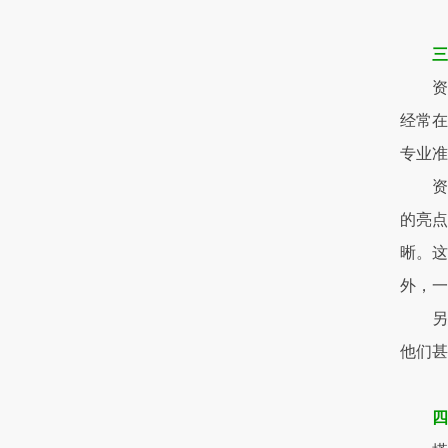
资
经常在
专业
资
的亮点
晰。这
外，一
另
他们甚