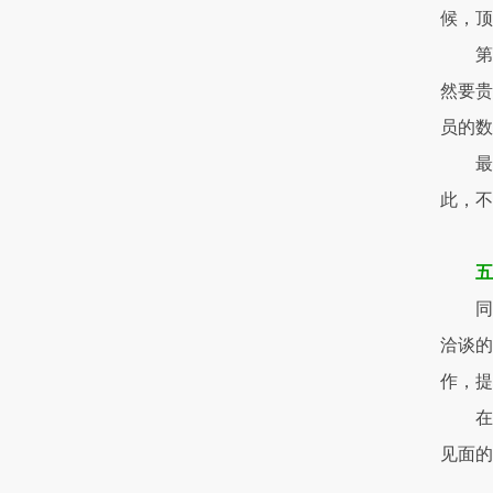
候，
第
然要贵
员的数
最
此，
同
洽谈的
作，
在
见面的