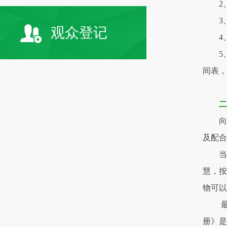
2
3
观众登记
4
5
间表，
向
及配合
当
慧，按
物可
册》是