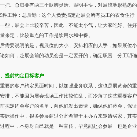
顶一把。总归要有两三个腿脚灵活、眼明手快，对展馆地形熟悉
5种工种：总后勤：这个人负责搞定赴展会所有员工的衣食住行
一些，展会上比较辛苦，因此，不能太小气，让大家吃好、住好
量来定，比较重点的工作是饮用水和中餐。
后需要说明的是，视展位的大小，安排相应的人手，如果展位小
不论如何，赴展会前的动员会是一定要开的，确定职责，分工明
五、提前约定目标客户
重要的客户约定见面时间，以加强业务联系，这也是展览会的重
安排，不能因为展会现场工作比较忙乱，而冷落了这些重要客
提前拟定约会客户的名单，向他们发出邀请，确保他们莅会，保
实际操作中，很多参展商过分寄希望于主办方来邀请买家，其实
过程中，本身对自己就是一种宣传，毕竟能赴会参展，也是企