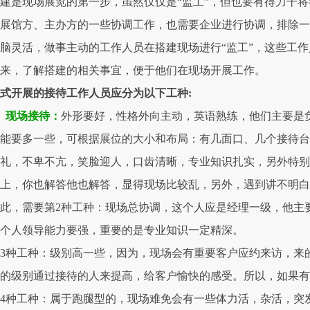
建是现场展览的第一步，虽然仅仅是“监工”，但也要有得力干
展馆方、主办方的一些协调工作，也需要企业进行协调，排除一
脑灵活，做事主动的工作人员在搭建现场进行“监工”，这些工
来，了解搭建的相关事宜，便于他们在现场开展工作。
正式开展的接待工作人员应分为以下工种:
、现场接待：
外形要好，性格外向主动，英语熟练，他们主要是
能要多一些，可根据展位的大小和布局：有几面口、几个接待台
礼，不卑不亢，笑脸迎人，口齿清晰，专业知识扎实，另外特别
上，你也解答他也解答，显得现场比较乱，另外，遇到讲不明白
此，需要第2种工种：现场总协调，这个人应是经理一级，他主要
这个人领导能力要强，重要的是专业知识一定精深。
3种工种：级别高一些，因为，现场会有重要客户应约来访，来
待的级别通过接待的人来提高，给客户愉快的感受。所以，如果
4种工种：属于跑腿型的，现场难免会有一些体力活，杂活，突