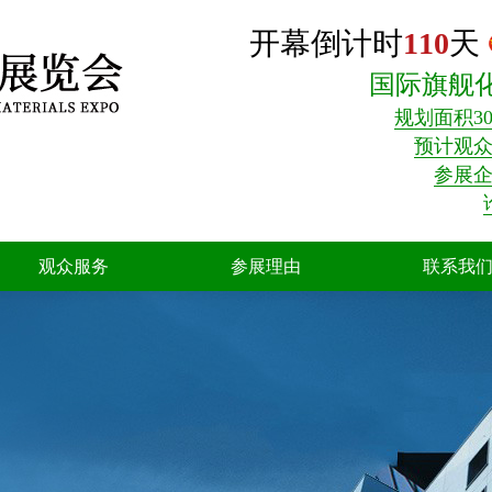
开幕倒计时
110
天
国际旗舰
规划面积30
预计观众3
参展企
观众服务
参展理由
联系我