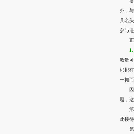
搭
外，与
几名头
参与进
1
数量可
彬彬有
一拥而
因
题，
第
此接
第