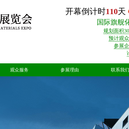
开幕倒计时
110
天
国际旗舰
规划面积30
预计观众3
参展企
观众服务
参展理由
联系我