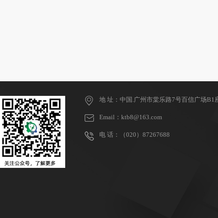
地 址：中国.广州市棠乐路7号百信广场B1座
Email：ktb8@163.com
电 话：（020）87267688