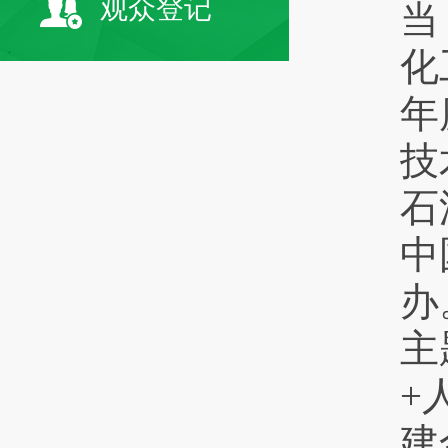
观众登记
当
化
年
技
石
中
办
主
+
建