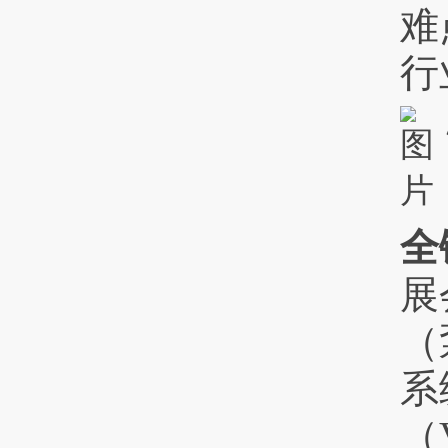
难
行
全
展
（
系
（