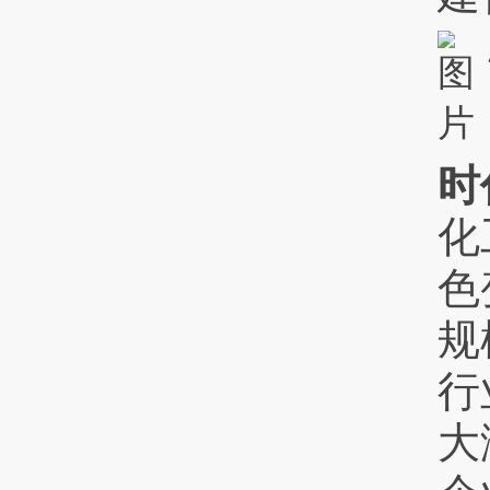
时
化
色
规
行
大