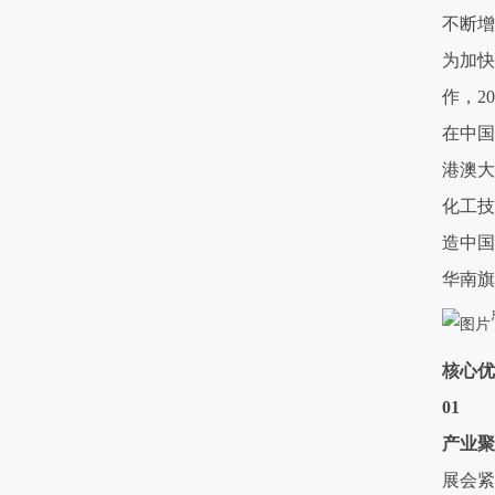
不断增
为加快
作，2
在中国
港澳大
化工技
造中国
华南旗
核心优
01
产业聚
展会紧