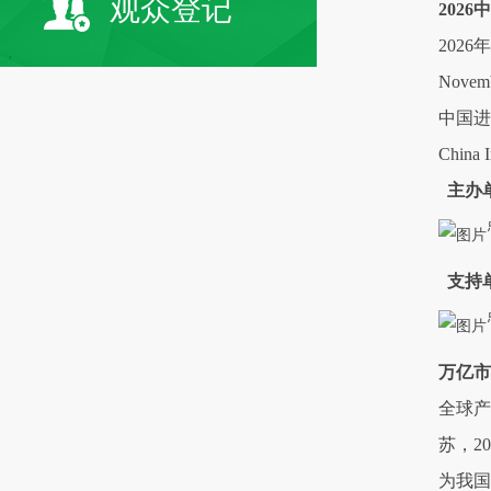
观众登记
202
2026年
Novemb
中国进
China 
主办
支持
万亿市
全球产
苏，2
为我国