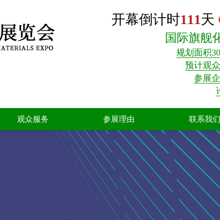
开幕倒计时
111
天
国际旗舰
规划面积30
预计观众3
参展企
观众服务
参展理由
联系我