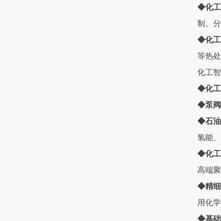
◆化工
制、分
◆化工
等热处
化工智
◆化工
◆泵阀
◆石油
氢能、
◆化工
高端聚
◆精细
用化学
◆基础