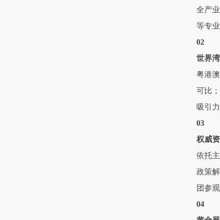
全产业
等专业
02
世界湾
粤港澳
可比；
吸引力
03
权威资
依托主
政策解
团参观
04