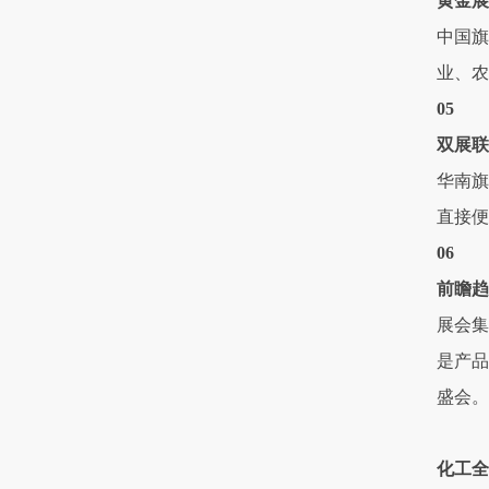
黄金展
中国旗
业、农
05
双展联
华南旗
直接便
06
前瞻趋
展会集
是产品
盛会。
化工