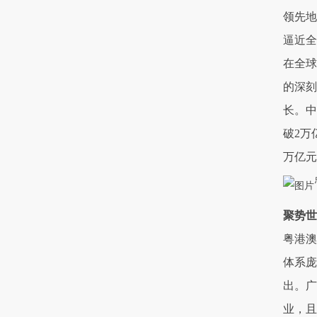
领先地
逼近全
在全球
的深刻
长。中
破2万
万亿元
聚势世
粤港澳
体系庞
出。广
业，且