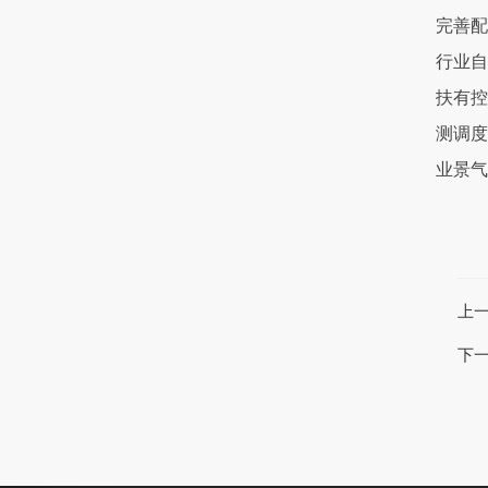
完善配
行业自
扶有控
测调度
业景气
上
下