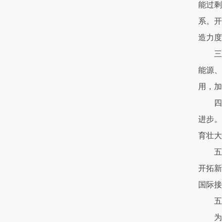
能过剩
系。开
造力度
三
能源、
用，加
四
进步。
育壮大
五
开拓新
国际接
五
为