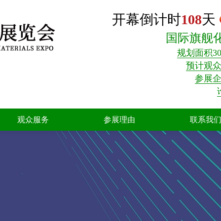
开幕倒计时
108
天
国际旗舰
规划面积30
预计观众3
参展企
观众服务
参展理由
联系我