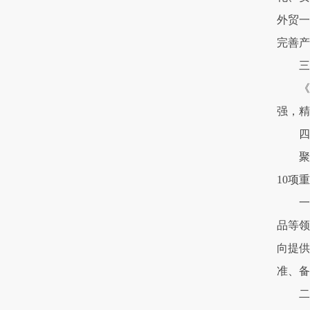
外贸一
完善产
三
《
强，精
四
聚
10项
一
品等领
向提供
准、备
二