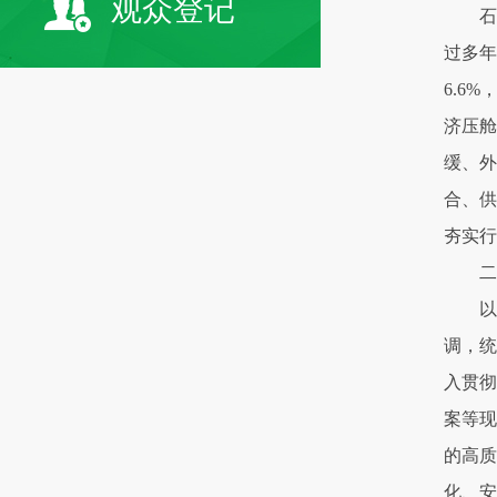
观众登记
石
过多年
6.6
济压舱
缓、外
合、供
夯实行
二
以
调，统
入贯彻
案等现
的高质
化、安