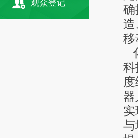
观众登记
确
造
移
科
度
器
实
与