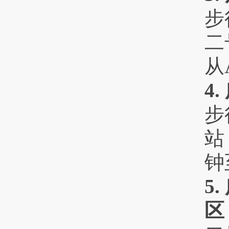
步
二
从
4
步
站
钟
5
区