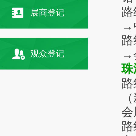
路
展商登记
→
路
→
观众登记
珠
路
（
会
路