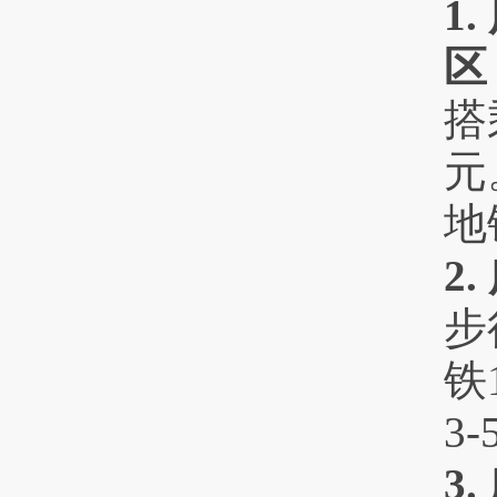
1
区
搭
元
地
2
步
铁
3
3