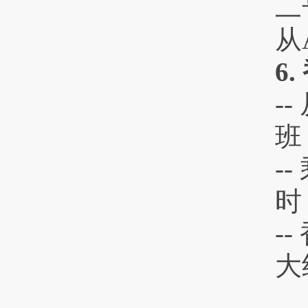
二
从
6
-
班
-
时
-
大