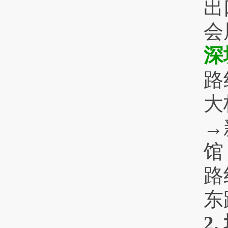
出
会
深
路
大
→
路
东
2